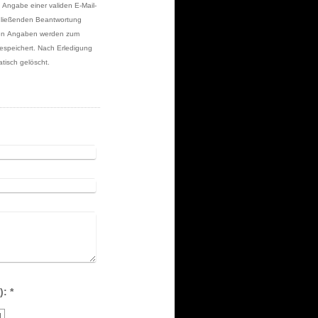
e Angabe einer validen E-Mail-
chließenden Beantwortung
hten Angaben werden zum
espeichert. Nach Erledigung
tisch gelöscht.
Captcha (Spam-Schutz-Code): *